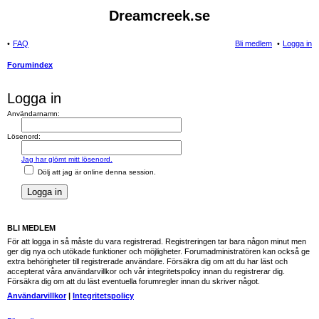
Dreamcreek.se
FAQ
Bli medlem
Logga in
Forumindex
Logga in
Användarnamn:
Lösenord:
Jag har glömt mitt lösenord.
Dölj att jag är online denna session.
BLI MEDLEM
För att logga in så måste du vara registrerad. Registreringen tar bara någon minut men
ger dig nya och utökade funktioner och möjligheter. Forumadministratören kan också ge
extra behörigheter till registrerade användare. Försäkra dig om att du har läst och
accepterat våra användarvillkor och vår integritetspolicy innan du registrerar dig.
Försäkra dig om att du läst eventuella forumregler innan du skriver något.
Användarvillkor
|
Integritetspolicy